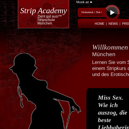
Musik an ►
Strip Academy
Zieht gut aus!™
Stripschule
München
HOME
|
NEWS
|
PRE
Willkomme
München
Lernen Sie vom S
einem Stripkurs 
Powered by
Translate
und des Erotisc
Miss Sex.
Wie ich
auszog, die
beste
Liebhaberi