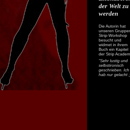
der Welt zu
werden
Die Autorin hat
unseren Gruppe
Strip-Workshop
besucht und
widmet in ihrem
Buch ein Kapitel
der Strip Academ
"Sehr lustig und
selbstironisch
geschrieben. Ich
hab nur gelacht ;