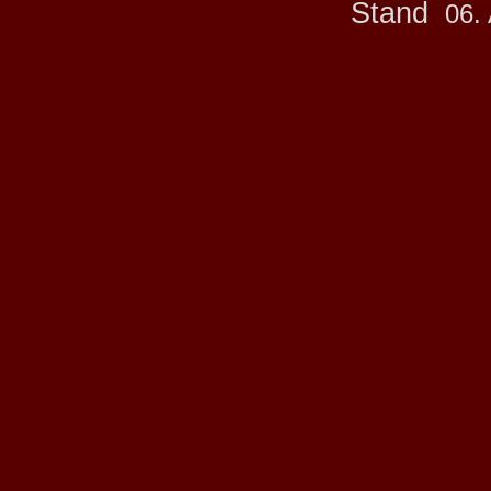
Stand
06.